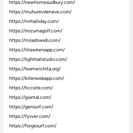
https://newhomesudbury.com/
https://muhurevdeneve.com/
https://mrhalliday.com/
https://mizumagolf.com/
https://miladoweb.com/
https://lilrawkersapp.com/
https://lighthallstudio.com/
https://learnwichita.org/
https://killerwebapp.com/
https://hccsite.com/
https://giantal.com/
https://gerisurf.com/
https://fyvver.com/
https://forgesurf.com/