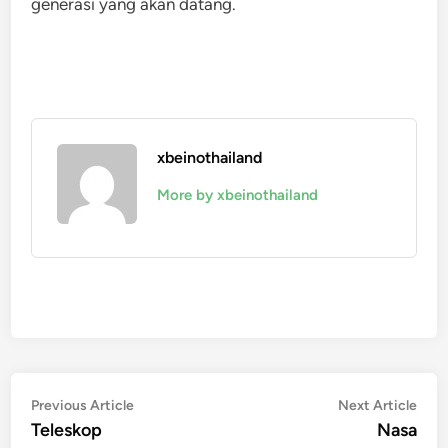
generasi yang akan datang.
xbeinothailand
More by xbeinothailand
Navigasi
Previous
Nex
Previous Article
Next Article
article:
artic
Teleskop
Nasa
pos