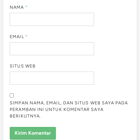
NAMA
*
EMAIL
*
SITUS WEB
SIMPAN NAMA, EMAIL, DAN SITUS WEB SAYA PADA
PERAMBAN INI UNTUK KOMENTAR SAYA
BERIKUTNYA.