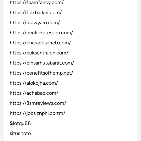
https://foamfancy.com/
https://flexbarker.com/
https://drawyarn.com/
https://declickatessen.com/
https://chicadeserieb.com/
https://boksentralen.com/
https://binsarhutabarat.com/
https://benefitsofhemp.net/
https://alokojha.com/
https://achabao.com/
https://3smreviews.com/
https://jobs.znphi.co.zm/
S
lotqu88
situs toto