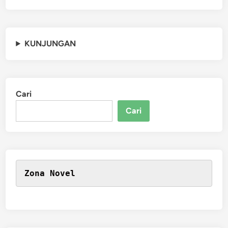
KUNJUNGAN
Cari
Cari
Zona Novel