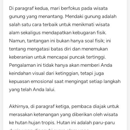
Di paragraf kedua, mari berfokus pada wisata
gunung yang menantang. Mendaki gunung adalah
salah satu cara terbaik untuk menikmati wisata
alam sekaligus mendapatkan kebugaran fisik.
Namun, tantangan ini bukan hanya soal fisik; ini
tentang mengatasi batas diri dan menemukan
keberanian untuk mencapai puncak tertinggi.
Pengalaman ini tidak hanya akan memberi Anda
keindahan visual dari ketinggian, tetapi juga
kepuasan emosional saat mengingat setiap langkah
yang telah Anda lalui.
Akhirnya, di paragraf ketiga, pembaca diajak untuk
merasakan ketenangan yang diberikan oleh wisata
ke hutan hujan tropis. Hutan ini adalah paru-paru