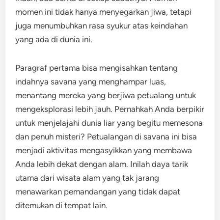
momen ini tidak hanya menyegarkan jiwa, tetapi
juga menumbuhkan rasa syukur atas keindahan
yang ada di dunia ini.
Paragraf pertama bisa mengisahkan tentang
indahnya savana yang menghampar luas,
menantang mereka yang berjiwa petualang untuk
mengeksplorasi lebih jauh. Pernahkah Anda berpikir
untuk menjelajahi dunia liar yang begitu memesona
dan penuh misteri? Petualangan di savana ini bisa
menjadi aktivitas mengasyikkan yang membawa
Anda lebih dekat dengan alam. Inilah daya tarik
utama dari wisata alam yang tak jarang
menawarkan pemandangan yang tidak dapat
ditemukan di tempat lain.