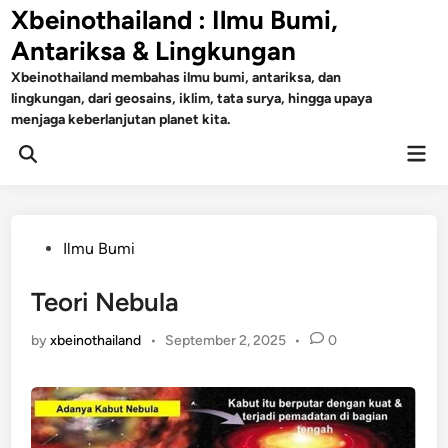
Skip
Xbeinothailand : Ilmu Bumi,
to
Antariksa & Lingkungan
content
Xbeinothailand membahas ilmu bumi, antariksa, dan
lingkungan, dari geosains, iklim, tata surya, hingga upaya
menjaga keberlanjutan planet kita.
Mai
Open
Men
Search
Posted
Ilmu Bumi
in
Teori Nebula
by
xbeinothailand
•
September 2, 2025
•
0