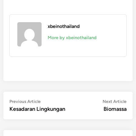
xbeinothailand
More by xbeinothailand
Navigasi
Previous
Nex
Previous Article
Next Article
article:
artic
Kesadaran Lingkungan
Biomassa
pos