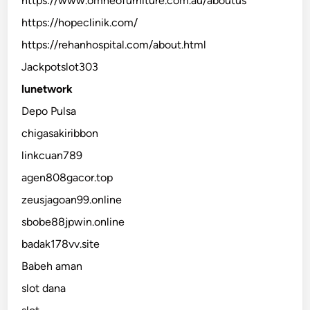
https://www.omneofurniture.com.au/aboutus
https://hopeclinik.com/
https://rehanhospital.com/about.html
Jackpotslot303
lunetwork
Depo Pulsa
chigasakiribbon
linkcuan789
agen808gacor.top
zeusjagoan99.online
sbobe88jpwin.online
badak178vv.site
Babeh aman
slot dana