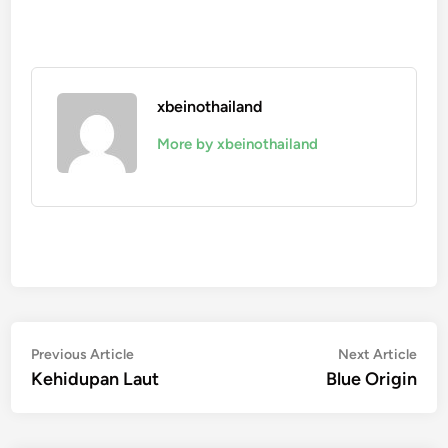
xbeinothailand
More by xbeinothailand
Navigasi
Previous
Nex
Previous Article
Next Article
article:
artic
Kehidupan Laut
Blue Origin
pos