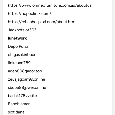
https://www.omneofurniture.com.au/aboutus
https://hopeclinik.com/
https://rehanhospital.com/about.html
Jackpotslot303
lunetwork
Depo Pulsa
chigasakiribbon
linkcuan789
agen808gacor.top
zeusjagoan99.online
sbobe88jpwin.online
badak178vv.site
Babeh aman
slot dana