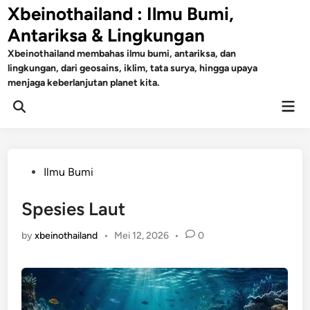
Skip
Xbeinothailand : Ilmu Bumi,
to
Antariksa & Lingkungan
content
Xbeinothailand membahas ilmu bumi, antariksa, dan
lingkungan, dari geosains, iklim, tata surya, hingga upaya
menjaga keberlanjutan planet kita.
Mai
Open
Men
Search
Posted
Ilmu Bumi
in
Spesies Laut
by
xbeinothailand
•
Mei 12, 2026
•
0