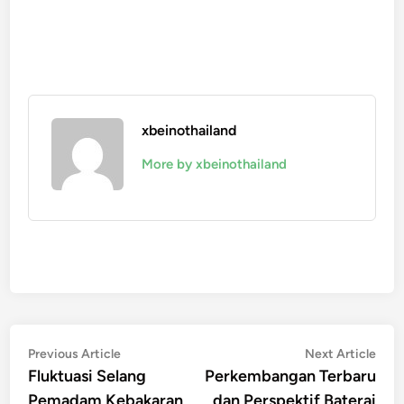
xbeinothailand
More by xbeinothailand
Navigasi
Previous
Nex
Previous Article
Next Article
article:
artic
Fluktuasi Selang
Perkembangan Terbaru
pos
Pemadam Kebakaran
dan Perspektif Baterai