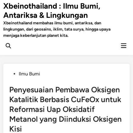
Skip
Xbeinothailand : Ilmu Bumi,
to
Antariksa & Lingkungan
content
Xbeinothailand membahas ilmu bumi, antariksa, dan
lingkungan, dari geosains, iklim, tata surya, hingga upaya
menjaga keberlanjutan planet kita.
Mai
Open
Men
Search
Posted
Ilmu Bumi
in
Penyesuaian Pembawa Oksigen
Katalitik Berbasis CuFeOx untuk
Reformasi Uap Oksidatif
Metanol yang Diinduksi Oksigen
Kisi