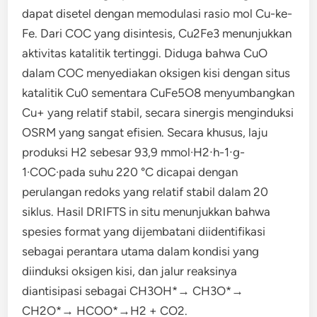
dapat disetel dengan memodulasi rasio mol Cu-ke-
Fe. Dari COC yang disintesis, Cu2Fe3 menunjukkan
aktivitas katalitik tertinggi. Diduga bahwa CuO
dalam COC menyediakan oksigen kisi dengan situs
katalitik Cu0 sementara CuFe5O8 menyumbangkan
Cu+ yang relatif stabil, secara sinergis menginduksi
OSRM yang sangat efisien. Secara khusus, laju
produksi H2 sebesar 93,9 mmol·H2∙h-1∙g-
1·COC·pada suhu 220 °C dicapai dengan
perulangan redoks yang relatif stabil dalam 20
siklus. Hasil DRIFTS in situ menunjukkan bahwa
spesies format yang dijembatani diidentifikasi
sebagai perantara utama dalam kondisi yang
diinduksi oksigen kisi, dan jalur reaksinya
diantisipasi sebagai CH3OH*→ CH3O*→
CH2O*→ HCOO*→H2 + CO2.