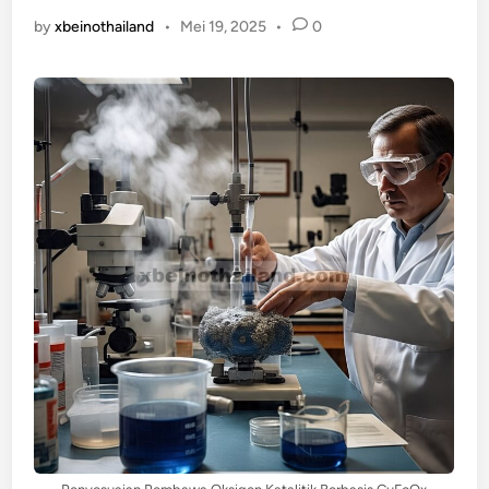
by
xbeinothailand
•
Mei 19, 2025
•
0