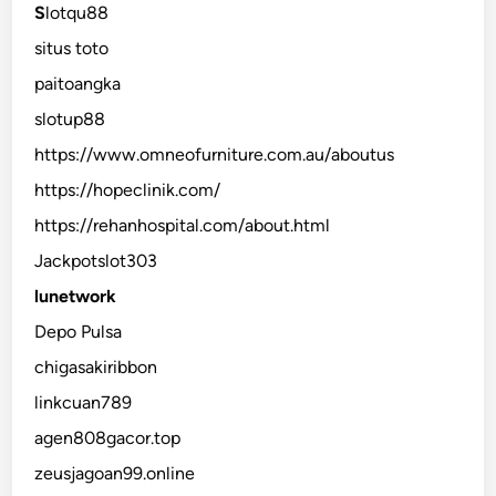
S
lotqu88
situs toto
paitoangka
slotup88
https://www.omneofurniture.com.au/aboutus
https://hopeclinik.com/
https://rehanhospital.com/about.html
Jackpotslot303
lunetwork
Depo Pulsa
chigasakiribbon
linkcuan789
agen808gacor.top
zeusjagoan99.online