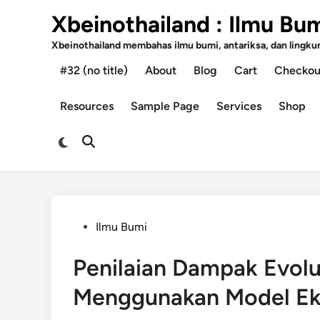
Skip
Xbeinothailand : Ilmu Bu
to
content
Xbeinothailand membahas ilmu bumi, antariksa, dan lingkung
#32 (no title)
About
Blog
Cart
Checkou
Resources
Sample Page
Services
Shop
Switch
Open
to
Search
dark
mode
Posted
Ilmu Bumi
in
Penilaian Dampak Evolu
Menggunakan Model Eko