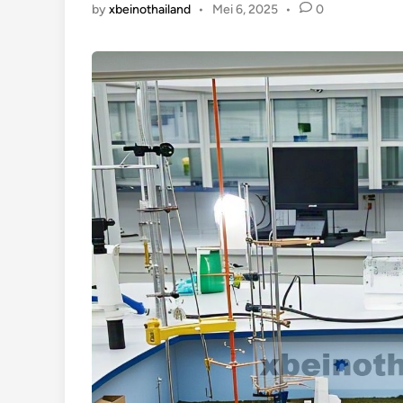
by
xbeinothailand
•
Mei 6, 2025
•
0