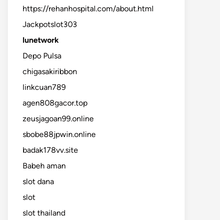
https://rehanhospital.com/about.html
Jackpotslot303
lunetwork
Depo Pulsa
chigasakiribbon
linkcuan789
agen808gacor.top
zeusjagoan99.online
sbobe88jpwin.online
badak178vv.site
Babeh aman
slot dana
slot
slot thailand