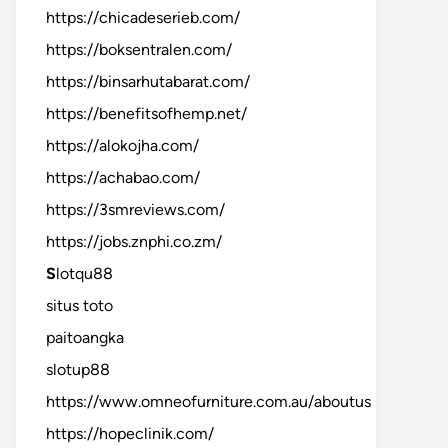
https://chicadeserieb.com/
https://boksentralen.com/
https://binsarhutabarat.com/
https://benefitsofhemp.net/
https://alokojha.com/
https://achabao.com/
https://3smreviews.com/
https://jobs.znphi.co.zm/
S
lotqu88
situs toto
paitoangka
slotup88
https://www.omneofurniture.com.au/aboutus
https://hopeclinik.com/