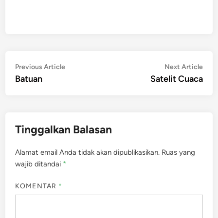
Navigasi
Previous
Nex
Previous Article
Next Article
article:
artic
Batuan
Satelit Cuaca
pos
Tinggalkan Balasan
Alamat email Anda tidak akan dipublikasikan.
Ruas yang
wajib ditandai
*
KOMENTAR
*