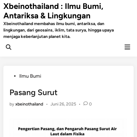
Skip
Xbeinothailand : Ilmu Bumi,
to
Antariksa & Lingkungan
content
Xbeinothailand membahas ilmu bumi, antariksa, dan
lingkungan, dari geosains, iklim, tata surya, hingga upaya
menjaga keberlanjutan planet kita.
Mai
Open
Men
Search
Posted
Ilmu Bumi
in
Pasang Surut
by
xbeinothailand
•
Juni 26, 2025
•
0