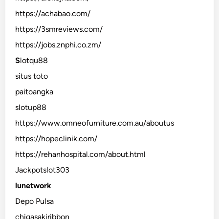
https://achabao.com/
https://3smreviews.com/
https://jobs.znphi.co.zm/
S
lotqu88
situs toto
paitoangka
slotup88
https://www.omneofurniture.com.au/aboutus
https://hopeclinik.com/
https://rehanhospital.com/about.html
Jackpotslot303
lunetwork
Depo Pulsa
chigasakiribbon