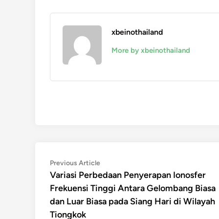
xbeinothailand
More by xbeinothailand
Navigasi
Previous
Previous Article
article:
Variasi Perbedaan Penyerapan Ionosfer
pos
Frekuensi Tinggi Antara Gelombang Biasa
dan Luar Biasa pada Siang Hari di Wilayah
Tiongkok