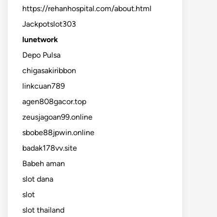
https://rehanhospital.com/about.html
Jackpotslot303
lunetwork
Depo Pulsa
chigasakiribbon
linkcuan789
agen808gacor.top
zeusjagoan99.online
sbobe88jpwin.online
badak178vv.site
Babeh aman
slot dana
slot
slot thailand