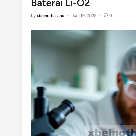
Baterai Li-O2
by
xbeinothailand
•
Juni 19, 2025
•
0