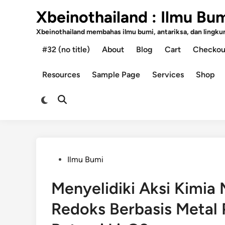
Skip
Xbeinothailand : Ilmu Bu
to
content
Xbeinothailand membahas ilmu bumi, antariksa, dan lingkung
#32 (no title)
About
Blog
Cart
Checkou
Resources
Sample Page
Services
Shop
Switch
Open
to
Search
dark
mode
Posted
Ilmu Bumi
in
Menyelidiki Aksi Kimia
Redoks Berbasis Metal