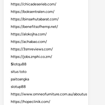
https://chicadeserieb.com/
https://boksentralen.com/
https://binsarhutabarat.com/
https://benefitsofhemp.net/
https://alokojha.com/
https://achabao.com/
https://3smreviews.com/
https://jobs.znphi.co.zm/
S
lotqu88
situs toto
paitoangka
slotup88
https://www.omneofurniture.com.au/aboutus
https://hopeclinik.com/