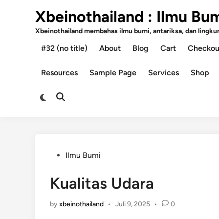
Skip
Xbeinothailand : Ilmu Bu
to
content
Xbeinothailand membahas ilmu bumi, antariksa, dan lingkung
#32 (no title)
About
Blog
Cart
Checkou
Resources
Sample Page
Services
Shop
Switch
Open
to
Search
dark
mode
Posted
Ilmu Bumi
in
Kualitas Udara
by
xbeinothailand
•
Juli 9, 2025
•
0