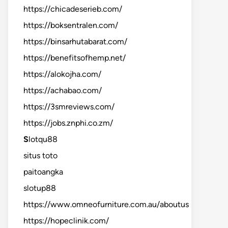
https://chicadeserieb.com/
https://boksentralen.com/
https://binsarhutabarat.com/
https://benefitsofhemp.net/
https://alokojha.com/
https://achabao.com/
https://3smreviews.com/
https://jobs.znphi.co.zm/
S
lotqu88
situs toto
paitoangka
slotup88
https://www.omneofurniture.com.au/aboutus
https://hopeclinik.com/