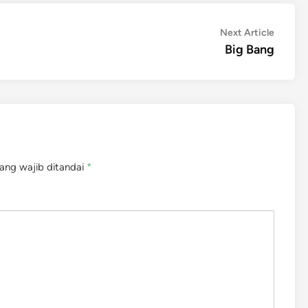
Next
Next Article
article:
Big Bang
ang wajib ditandai
*