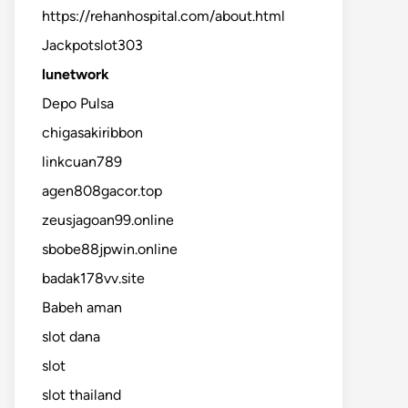
https://rehanhospital.com/about.html
Jackpotslot303
lunetwork
Depo Pulsa
chigasakiribbon
linkcuan789
agen808gacor.top
zeusjagoan99.online
sbobe88jpwin.online
badak178vv.site
Babeh aman
slot dana
slot
slot thailand