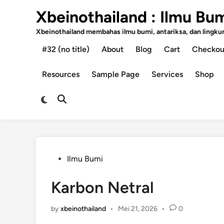
Skip
Xbeinothailand : Ilmu Bu
to
content
Xbeinothailand membahas ilmu bumi, antariksa, dan lingkung
#32 (no title)
About
Blog
Cart
Checkou
Resources
Sample Page
Services
Shop
Switch
Open
to
Search
dark
mode
Posted
Ilmu Bumi
in
Karbon Netral
by
xbeinothailand
•
Mei 21, 2026
•
0