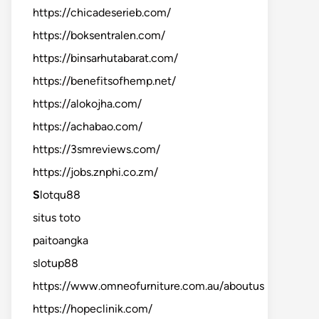
https://chicadeserieb.com/
https://boksentralen.com/
https://binsarhutabarat.com/
https://benefitsofhemp.net/
https://alokojha.com/
https://achabao.com/
https://3smreviews.com/
https://jobs.znphi.co.zm/
S
lotqu88
situs toto
paitoangka
slotup88
https://www.omneofurniture.com.au/aboutus
https://hopeclinik.com/