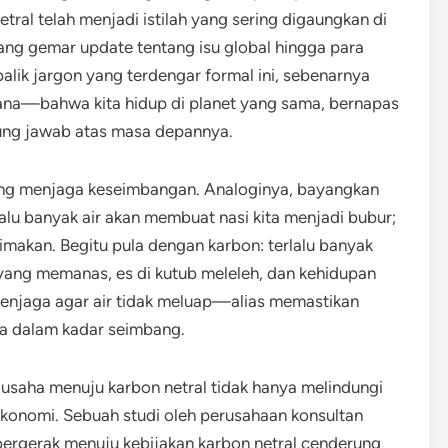
tral telah menjadi istilah yang sering digaungkan di
ang gemar update tentang isu global hingga para
alik jargon yang terdengar formal ini, sebenarnya
hana—bahwa kita hidup di planet yang sama, bernapas
ung jawab atas masa depannya.
tang menjaga keseimbangan. Analoginya, bayangkan
rlalu banyak air akan membuat nasi kita menjadi bubur;
a dimakan. Begitu pula dengan karbon: terlalu banyak
 yang memanas, es di kutub meleleh, dan kehidupan
menjaga agar air tidak meluap—alias memastikan
ada dalam kadar seimbang.
usaha menuju karbon netral tidak hanya melindungi
ekonomi. Sebuah studi oleh perusahaan konsultan
ergerak menuju kebijakan karbon netral cenderung