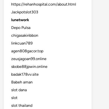
https://rehanhospital.com/about.html
Jackpotslot303
lunetwork
Depo Pulsa
chigasakiribbon
linkcuan789
agen808gacor.top
zeusjagoan99.online
sbobe88jpwin.online
badak178vv.site
Babeh aman
slot dana
slot
slot thailand