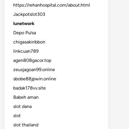
https://rehanhospital.com/about.html
Jackpotslot303
lunetwork
Depo Pulsa
chigasakiribbon
linkcuan789
agen808gacor.top
zeusjagoan99.online
sbobe88jpwin.online
badak178vv.site
Babeh aman
slot dana
slot
slot thailand