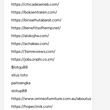
https://chicadeserieb.com/
https://boksentralen.com/
https://binsarhutabarat.com/
https://benefitsofhemp.net/
https://alokojha.com/
https://achabao.com/
https://3smreviews.com/
https://jobs.znphi.co.zm/
S
lotqu88
situs toto
paitoangka
slotup88
https://www.omneofurniture.com.au/aboutus
https://hopeclinik.com/