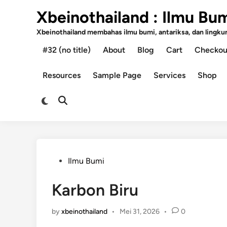
Skip
Xbeinothailand : Ilmu Bu
to
content
Xbeinothailand membahas ilmu bumi, antariksa, dan lingkung
#32 (no title)
About
Blog
Cart
Checkou
Resources
Sample Page
Services
Shop
Switch
Open
to
Search
dark
mode
Posted
Ilmu Bumi
in
Karbon Biru
by
xbeinothailand
•
Mei 31, 2026
•
0