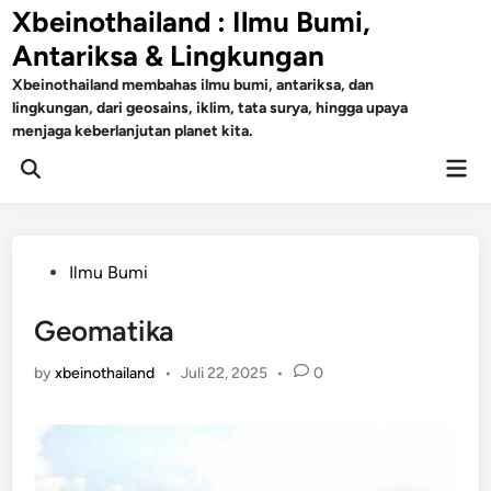
Skip
Xbeinothailand : Ilmu Bumi,
to
Antariksa & Lingkungan
content
Xbeinothailand membahas ilmu bumi, antariksa, dan
lingkungan, dari geosains, iklim, tata surya, hingga upaya
menjaga keberlanjutan planet kita.
Mai
Open
Men
Search
Posted
Ilmu Bumi
in
Geomatika
by
xbeinothailand
•
Juli 22, 2025
•
0