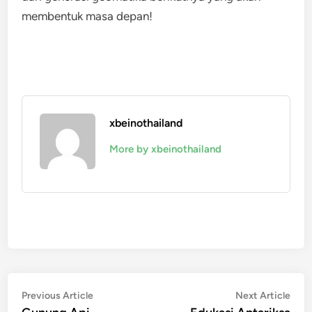
membentuk masa depan!
xbeinothailand
More by xbeinothailand
Navigasi
Previous
Nex
Previous Article
Next Article
article:
artic