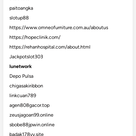
paitoangka
slotup88
https://www.omneofurniture.com.au/aboutus
https://hopeclinik.com/
https://rehanhospital.com/about.html
Jackpotslot303
lunetwork
Depo Pulsa
chigasakiribbon
linkcuan789
agen808gacor.top
zeusjagoan99.online
sbobe88jpwin.online
badak178vv.site