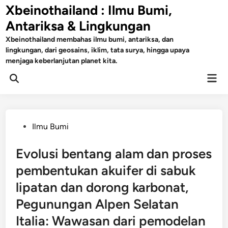
Skip
Xbeinothailand : Ilmu Bumi,
to
Antariksa & Lingkungan
content
Xbeinothailand membahas ilmu bumi, antariksa, dan
lingkungan, dari geosains, iklim, tata surya, hingga upaya
menjaga keberlanjutan planet kita.
Mai
Open
Men
Search
Posted
Ilmu Bumi
in
Evolusi bentang alam dan proses
pembentukan akuifer di sabuk
lipatan dan dorong karbonat,
Pegunungan Alpen Selatan
Italia: Wawasan dari pemodelan