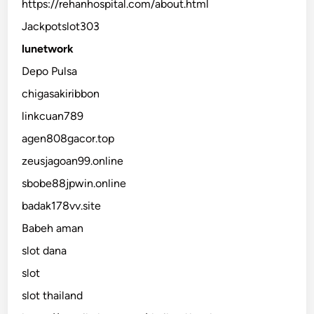
https://rehanhospital.com/about.html
Jackpotslot303
lunetwork
Depo Pulsa
chigasakiribbon
linkcuan789
agen808gacor.top
zeusjagoan99.online
sbobe88jpwin.online
badak178vv.site
Babeh aman
slot dana
slot
slot thailand