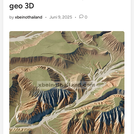
geo 3D
by
xbeinothailand
•
Juni 9, 2025
•
0