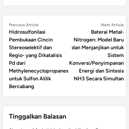
Navigasi
Previous
Ne
Previous Article
Next Article
article:
art
Hidrosulfonilasi
Baterai Metal-
pos
Pembukaan Cincin
Nitrogen: Model Baru
Stereoselektif dan
dan Menjanjikan untuk
Regio- yang Dikatalisis
Sistem
Pd dari
Konversi/Penyimpanan
Methylenecyclopropanes
Energi dan Sintesis
untuk Sulfon Alilik
NH3 Secara Simultan
Bercabang
Tinggalkan Balasan