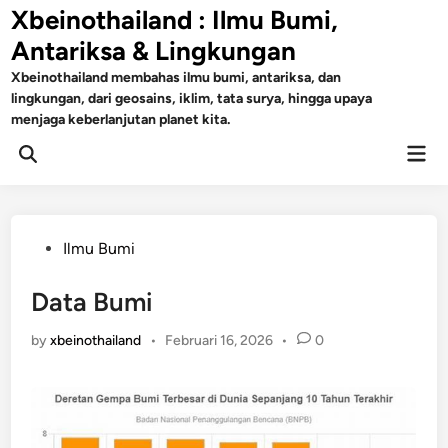
Skip
Xbeinothailand : Ilmu Bumi,
to
Antariksa & Lingkungan
content
Xbeinothailand membahas ilmu bumi, antariksa, dan
lingkungan, dari geosains, iklim, tata surya, hingga upaya
menjaga keberlanjutan planet kita.
Mai
Open
Men
Search
Posted
Ilmu Bumi
in
Data Bumi
by
xbeinothailand
•
Februari 16, 2026
•
0