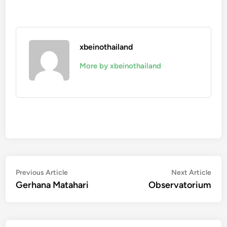
xbeinothailand
More by xbeinothailand
Navigasi
Previous
Nex
Previous Article
Next Article
article:
artic
Gerhana Matahari
Observatorium
pos