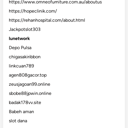
https://www.omneofurniture.com.au/aboutus
https://hopeclinik.com/
https://rehanhospital.com/about.html
Jackpotslot303
lunetwork
Depo Pulsa
chigasakiribbon
linkcuan789
agen808gacor.top
zeusjagoan99.online
sbobe88jpwin.online
badak178vv.site
Babeh aman
slot dana