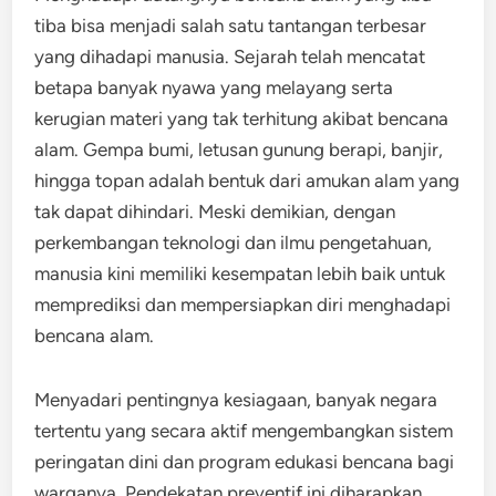
tiba bisa menjadi salah satu tantangan terbesar
yang dihadapi manusia. Sejarah telah mencatat
betapa banyak nyawa yang melayang serta
kerugian materi yang tak terhitung akibat bencana
alam. Gempa bumi, letusan gunung berapi, banjir,
hingga topan adalah bentuk dari amukan alam yang
tak dapat dihindari. Meski demikian, dengan
perkembangan teknologi dan ilmu pengetahuan,
manusia kini memiliki kesempatan lebih baik untuk
memprediksi dan mempersiapkan diri menghadapi
bencana alam.
Menyadari pentingnya kesiagaan, banyak negara
tertentu yang secara aktif mengembangkan sistem
peringatan dini dan program edukasi bencana bagi
warganya. Pendekatan preventif ini diharapkan