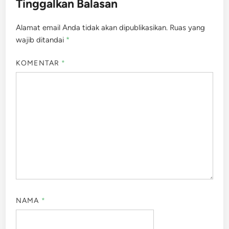
Tinggalkan Balasan
Alamat email Anda tidak akan dipublikasikan.
Ruas yang
wajib ditandai
*
KOMENTAR
*
NAMA
*