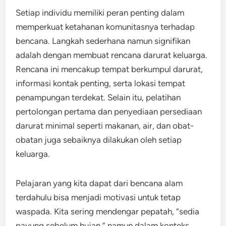
Setiap individu memiliki peran penting dalam
memperkuat ketahanan komunitasnya terhadap
bencana. Langkah sederhana namun signifikan
adalah dengan membuat rencana darurat keluarga.
Rencana ini mencakup tempat berkumpul darurat,
informasi kontak penting, serta lokasi tempat
penampungan terdekat. Selain itu, pelatihan
pertolongan pertama dan penyediaan persediaan
darurat minimal seperti makanan, air, dan obat-
obatan juga sebaiknya dilakukan oleh setiap
keluarga.
Pelajaran yang kita dapat dari bencana alam
terdahulu bisa menjadi motivasi untuk tetap
waspada. Kita sering mendengar pepatah, “sedia
payung sebelum hujan,” namun dalam konteks