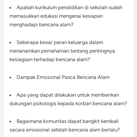
Apakah kurikulum pendidikan di sekolah sudah
memasukkan edukasi mengenai kesiapan
menghadapi bencana alam?
Seberapa besar peran keluarga dalam
menanamkan pemahaman tentang pentingnya
kesiagaan terhadap bencana alam?
Dampak Emosional Pasca Bencana Alam
Apa yang dapat dilakukan untuk memberikan
dukungan psikologis kepada korban bencana alam?
Bagaimana komunitas dapat bangkit kembali
secara emosional setelah bencana alam berlalu?