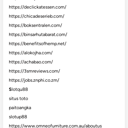
https://declickatessen.com/
https://chicadeserieb.com/
https://boksentralen.com/
https://binsarhutabarat.com/
https://benefitsofhemp.net/
https://alokojha.com/
https://achabao.com/
https://3smreviews.com/
https://jobs.znphi.co.zm/
S
lotqu88
situs toto
paitoangka
slotup88
https://www.omneofurniture.com.au/aboutus