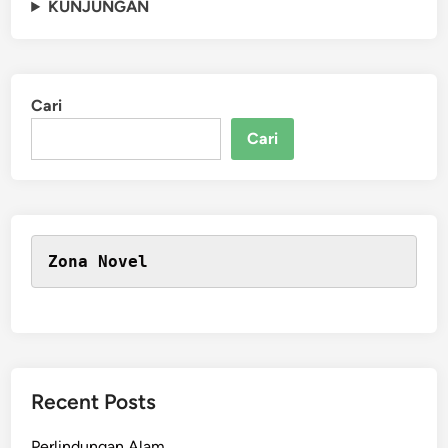
KUNJUNGAN
Cari
Cari
Zona Novel
Recent Posts
Perlindungan Alam