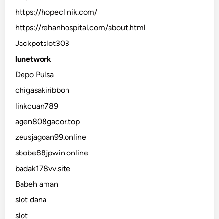
https://hopeclinik.com/
https://rehanhospital.com/about.html
Jackpotslot303
lunetwork
Depo Pulsa
chigasakiribbon
linkcuan789
agen808gacor.top
zeusjagoan99.online
sbobe88jpwin.online
badak178vv.site
Babeh aman
slot dana
slot