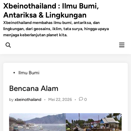
Skip
Xbeinothailand : Ilmu Bumi,
to
Antariksa & Lingkungan
content
Xbeinothailand membahas ilmu bumi, antariksa, dan
lingkungan, dari geosains, iklim, tata surya, hingga upaya
menjaga keberlanjutan planet kita.
Mai
Open
Men
Search
Posted
Ilmu Bumi
in
Bencana Alam
by
xbeinothailand
•
Mei 22, 2026
•
0