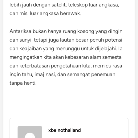
lebih jauh dengan satelit, teleskop luar angkasa,
dan misi luar angkasa berawak.
Antariksa bukan hanya ruang kosong yang dingin
dan sunyi, tetapi juga lautan besar penuh potensi
dan keajaiban yang menunggu untuk dijelajahi. Ia
mengingatkan kita akan kebesaran alam semesta
dan keterbatasan pengetahuan kita, memicu rasa
ingin tahu, imajinasi, dan semangat penemuan
tanpa henti.
xbeinothailand