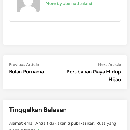
More by xbeinothailand
Navigasi
Previous
Nex
Previous Article
Next Article
article:
artic
Bulan Purnama
Perubahan Gaya Hidup
pos
Hijau
Tinggalkan Balasan
Alamat email Anda tidak akan dipublikasikan.
Ruas yang