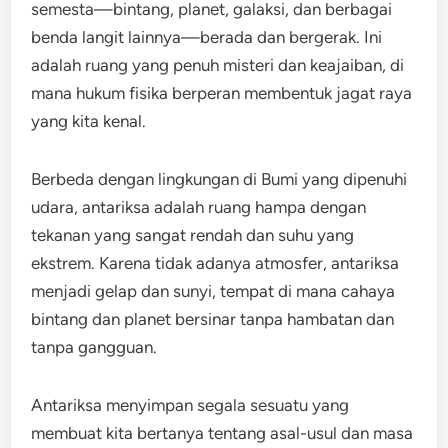
semesta—bintang, planet, galaksi, dan berbagai
benda langit lainnya—berada dan bergerak. Ini
adalah ruang yang penuh misteri dan keajaiban, di
mana hukum fisika berperan membentuk jagat raya
yang kita kenal.
Berbeda dengan lingkungan di Bumi yang dipenuhi
udara, antariksa adalah ruang hampa dengan
tekanan yang sangat rendah dan suhu yang
ekstrem. Karena tidak adanya atmosfer, antariksa
menjadi gelap dan sunyi, tempat di mana cahaya
bintang dan planet bersinar tanpa hambatan dan
tanpa gangguan.
Antariksa menyimpan segala sesuatu yang
membuat kita bertanya tentang asal-usul dan masa