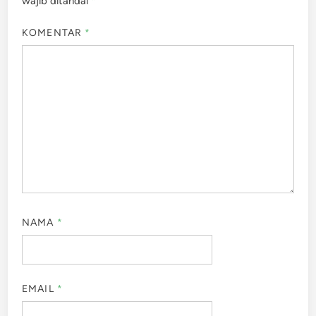
wajib ditandai
*
KOMENTAR
*
NAMA
*
EMAIL
*